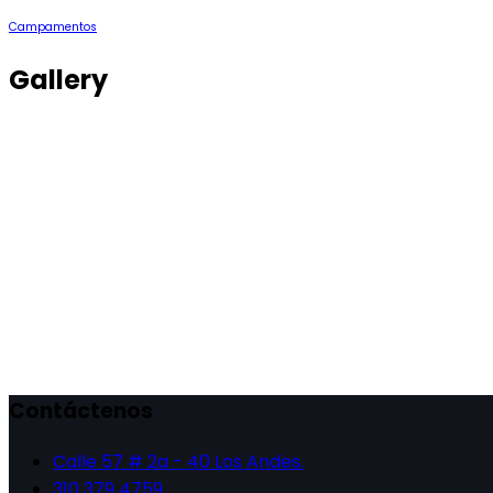
Campamentos
Gallery
Contáctenos
Calle 57 # 2a - 40 Los Andes.
310 379 4759