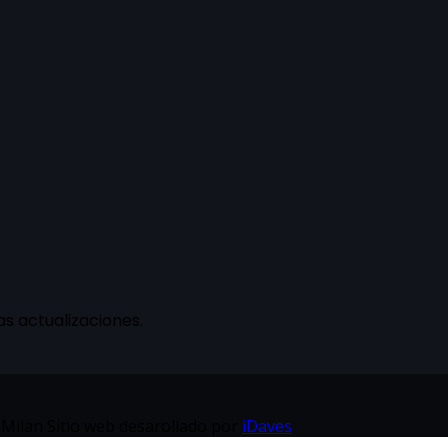
as actualizaciones.
Milan Sitio web desarollado por
iDaves