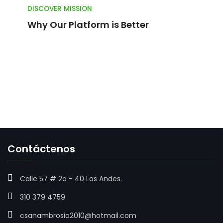
DISCOVER MISSION
Why Our Platform is Better
Contáctenos
Calle 57 # 2a - 40 Los Andes.
310 379 4759
csanambrosio2010@hotmail.com