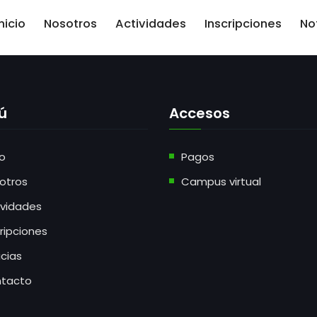
nicio
Nosotros
Actividades
Inscripciones
No
ú
Accesos
io
Pagos
otros
Campus virtual
ividades
cripciones
icias
tacto