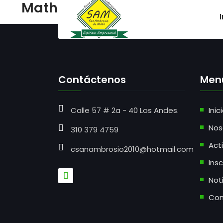
Math
I
Contáctenos
Men
Calle 57 # 2a - 40 Los Andes.
Inic
Nos
310 379 4759
Act
csanambrosio2010@hotmail.com
Ins
Not
Con